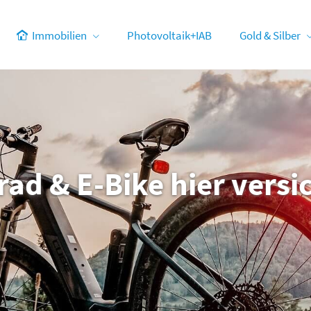
Immobilien
Photovoltaik+IAB
Gold & Silber
rad & E-Bike hier ver­si