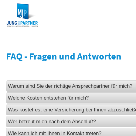
FAQ - Fragen und Antworten
Warum sind Sie der richtige Ansprechpartner für mich?
Als Ver­sicherungs­makler bin ich, anders als ein Versicherungsa
Welche Kosten entstehen für mich?
Einfirmenvertreter, nicht an bestimmte Versicherungsgesellscha
Die Beratung sowie Anfragen sind für Sie völlig kostenlos und un
Was kostet es, eine Versicherung bei Ihnen abzuschlie
verschafft Ihnen die Beratung durch mich die Sicherheit, optimal
keinerlei Verpflichtungen ein.
Meine Beratung, sowie der Abschluss einer Versicherung über mich
Wer betreut mich nach dem Abschluß?
ich kann Ihnen einen Überblick über nahezu aller am Markt bes
Mehrkosten verbunden. Ich erhalte für meinen Arbeitsaufwand e
und Produkte verschaffen und anhand individueller Analysen das
Mein Service geht über den Abschluss einer Versicherung hinaus
Wie kann ich mit Ihnen in Kontakt treten?