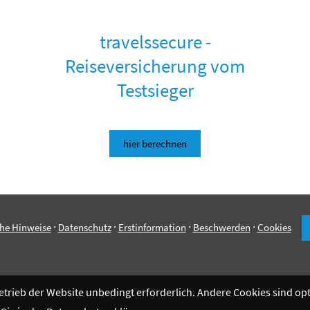
travelssecure -
Reiseversicherung vom
Testsieger
hier berechnen
·
·
·
·
che Hinweise
Datenschutz
Erstinformation
Beschwerden
Cookies
Betrieb der Website unbedingt erforderlich. Andere Cookies sind o