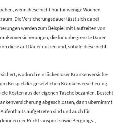
prochen, wenn diese nicht nur für wenige Wochen
traum. Die Versicherungsdauer lässt sich dabei
icherungen werden zum Beispiel mit Laufzeiten von
nken­ver­si­che­rungen, die für unbegrenzte Dauer
kann diese auf Dauer nutzen und, sobald diese nicht
sichert, wodurch ein lückenloser Kranken­ver­si­che­
m Beispiel der gesetzlichen Kranken­ver­si­che­rung,
iele Kosten aus der eigenen Tasche bezahlen. Besteht
kranken­ver­si­che­rung abgeschlossen, dann übernimmt
Aufenthalts aufgetreten sind und auch für
h können der Rücktransport sowie Bergungs-,