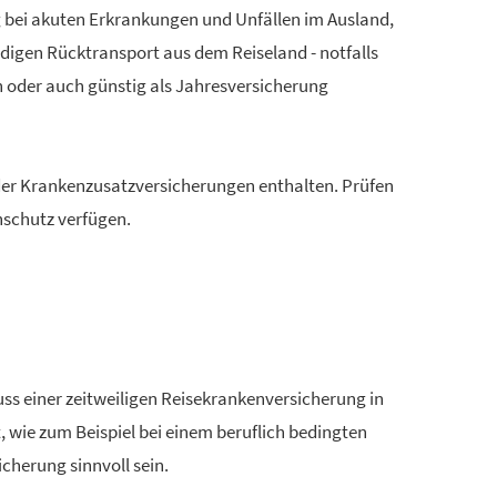
 bei akuten Erkrankungen und Unfällen im Ausland,
igen Rücktransport aus dem Reiseland - notfalls
 oder auch günstig als Jahresversicherung
r Kranken­zusatz­ver­si­che­rungen enthalten. Prüfen
nschutz verfügen.
 einer zeitweiligen Reise­kranken­ver­si­che­rung in
t, wie zum Beispiel bei einem beruflich bedingten
che­rung sinnvoll sein.