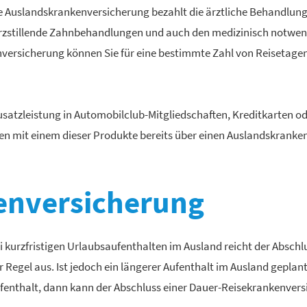
e Auslandskrankenversicherung bezahlt die ärztliche Behandlung
rzstillende Zahnbehandlungen und auch den medizinisch notwend
nversicherung können Sie für eine bestimmte Zahl von Reisetagen
satzleistung in Automobilclub-Mitgliedschaften, Kredit­karten ode
en mit einem dieser Produkte bereits über einen Auslandskranke
­ver­si­che­rung
i kurzfristigen Urlaubsaufenthalten im Ausland reicht der Abschluss
r Regel aus. Ist jedoch ein längerer Aufenthalt im Ausland geplan
fenthalt, dann kann der Abschluss einer Dauer-Reise­kranken­ver­si­