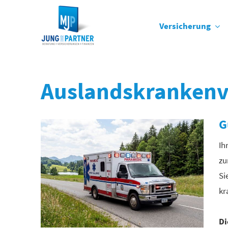
Versicherung
Auslandskrankenv
G
Ih
zu
Si
kr
Di