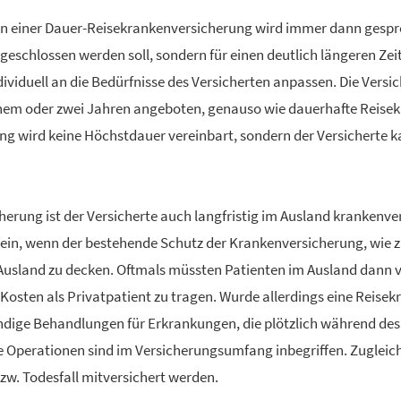
n einer Dauer-Reise­kranken­ver­si­che­rung wird immer dann ges
geschlossen werden soll, sondern für einen deutlich längeren Zei
dividuell an die Bedürfnisse des Versicherten anpassen. Die Vers
nem oder zwei Jahren angeboten, genauso wie dauerhafte Reise­kra
e­rung wird keine Höchstdauer vereinbart, sondern der Versicherte 
he­rung ist der Versicherte auch langfristig im Ausland krankenver
n, wenn der bestehende Schutz der Kranken­ver­si­che­rung, wie zu
Ausland zu decken. Oftmals müssten Patienten im Ausland dann v
 Kosten als Privatpatient zu tragen. Wurde allerdings eine Reise­
ndige Behandlungen für Erkrankungen, die plötzlich während des 
e Operationen sind im Versicherungsumfang inbegriffen. Zugleic
w. Todesfall mitversichert werden.